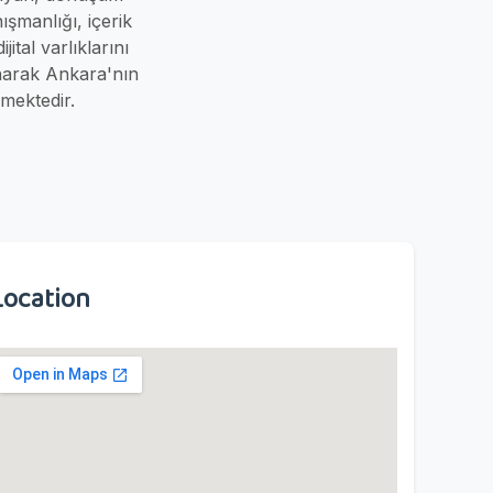
şmanlığı, içerik
ital varlıklarını
unarak Ankara'nın
mektedir.
Location