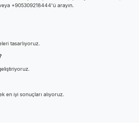
in veya +905309218444'ü arayın.
eri tasarlıyoruz.
?
eliştiriyoruz.
 en iyi sonuçları alıyoruz.