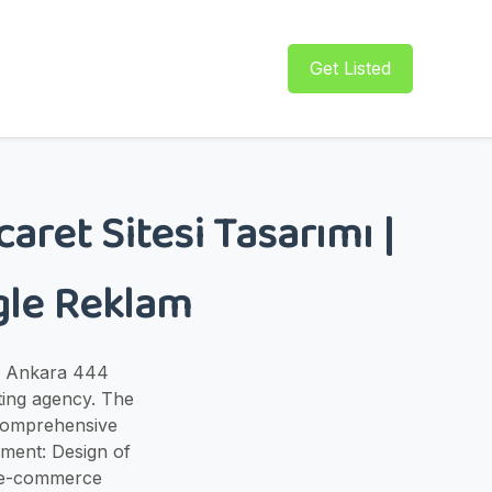
Get Listed
aret Sitesi Tasarımı |
ogle Reklam
in Ankara 444
ting agency. The
comprehensive
pment: Design of
d e-commerce