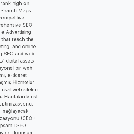
 rank high on
e Search Maps
 competitive
prehensive SEO
le Advertising
that reach the
ting, and online
ing SEO and web
' digital assets
esyonel bir web
mı, e-ticaret
aşmış Hizmetler
sal web siteleri
e Haritalarda üst
 optimizasyonu.
jı sağlayacak
izasyonu (SEO):
kapsamlı SEO
ğlayan, dönüşüm