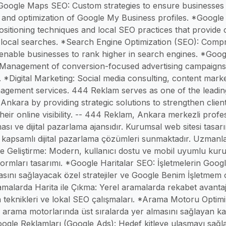
Google Maps SEO: Custom strategies to ensure businesses
and optimization of Google My Business profiles. *Googl
 Positioning techniques and local SEO practices that provide
 local searches. *Search Engine Optimization (SEO): Com
 enable businesses to rank higher in search engines. *Goog
 Management of conversion-focused advertising campaigns 
. *Digital Marketing: Social media consulting, content marke
agement services. 444 Reklam serves as one of the lead
 Ankara by providing strategic solutions to strengthen clients
heir online visibility. -- 444 Reklam, Ankara merkezli prof
ası ve dijital pazarlama ajansıdır. Kurumsal web sitesi tasarı
e kapsamlı dijital pazarlama çözümleri sunmaktadır. Uzmanl
 Geliştirme: Modern, kullanıcı dostu ve mobil uyumlu kurum
tformları tasarımı. *Google Haritalar SEO: İşletmelerin Googl
asını sağlayacak özel stratejiler ve Google Benim İşletmem
alarda Harita ile Çıkma: Yerel aramalarda rekabet avanta
teknikleri ve lokal SEO çalışmaları. *Arama Motoru Optim
n arama motorlarında üst sıralarda yer almasını sağlayan 
oogle Reklamları (Google Ads): Hedef kitleye ulaşmayı sa