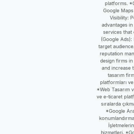
platforms. *
Google Maps 
Visibility:
advantages in
services that
(Google Ads):
target audience
reputation man
design firms in
and increase t
tasarım firm
platformları v
*Web Tasarım ve
ve e-ticaret pla
sıralarda çıkm
*Google Aram
konumlandırma 
İşletmeleri
hizmetleri. *G